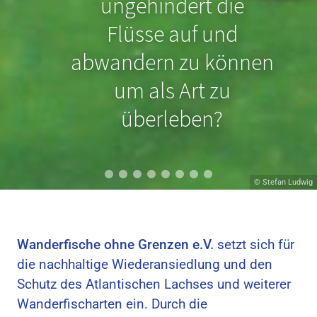
Nordseeschnäpel
ungehindert die
schon durch geringe
Flüsse auf und
Sohlabstürze an der
abwandern zu können
Wanderung gehindert
um als Art zu
werden?
überleben?
© Hans van Klinken
© Stefan Ludwig
Wanderfische ohne Grenzen e.V.
setzt sich für
die nachhaltige Wiederansiedlung und den
Schutz des Atlantischen Lachses und weiterer
Wanderfischarten ein. Durch die