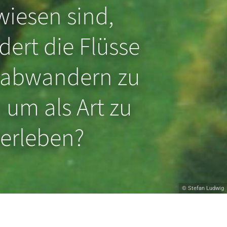
iesen sind,
ert die Flüsse
 abwandern zu
um als Art zu
erleben?
© Hans van Klinken
© Stefan Ludwig