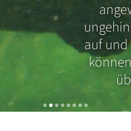
el schon
angew
inge
ungehind
 an der
auf und
hindert
können 
n?
üb