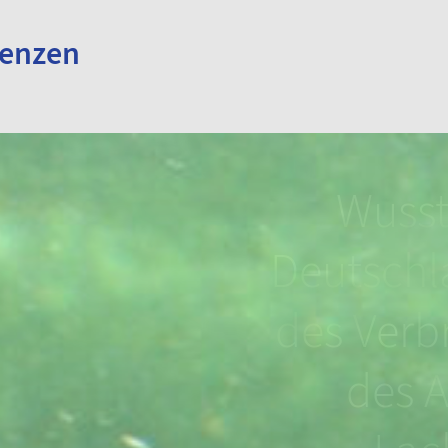
renzen
hon, dass
Wussten Sie, dass Stör
Wusst
en und
schon zusammen mit
Deutschla
genetisch
den Dinosauriern geleb
des Verb
nd?
haben?
des A