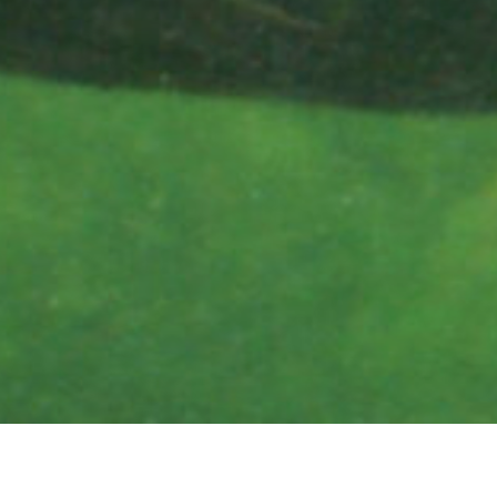
Nordseeschnäp
durch ger
Sohlabstürze
Wanderung ge
werde