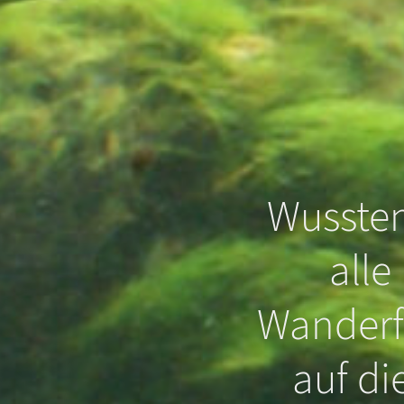
Wussten
alle
Wanderf
, dass
auf di