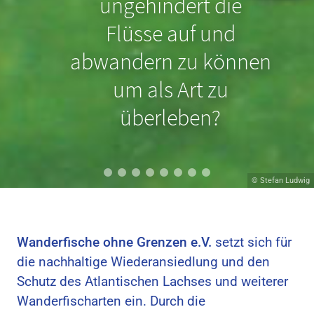
Nordseeschnäpel
ungehindert die
schon durch geringe
Flüsse auf und
Sohlabstürze an der
abwandern zu können
Wanderung gehindert
um als Art zu
werden?
überleben?
© Hans van Klinken
© Stefan Ludwig
Wanderfische ohne Grenzen e.V.
setzt sich für
die nachhaltige Wiederansiedlung und den
Schutz des Atlantischen Lachses und weiterer
Wanderfischarten ein. Durch die