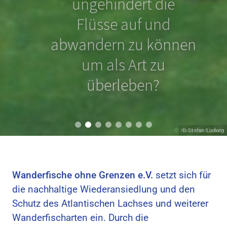
Nordseeschnäpel
ungehindert die
schon durch geringe
Flüsse auf und
Sohlabstürze an der
abwandern zu können
Wanderung gehindert
um als Art zu
werden?
überleben?
© Hans van Klinken
© Stefan Ludwig
Wanderfische ohne Grenzen e.V.
setzt sich für
die nachhaltige Wiederansiedlung und den
Schutz des Atlantischen Lachses und weiterer
Wanderfischarten ein. Durch die