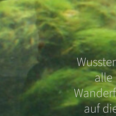
Wussten
alle
Wanderf
, dass
auf di