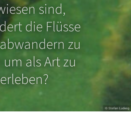
iesen sind,
ert die Flüsse
 abwandern zu
um als Art zu
erleben?
© Hans van Klinken
© Stefan Ludwig