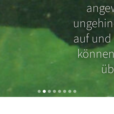
el schon
angew
inge
ungehind
 an der
auf und
hindert
können 
n?
üb