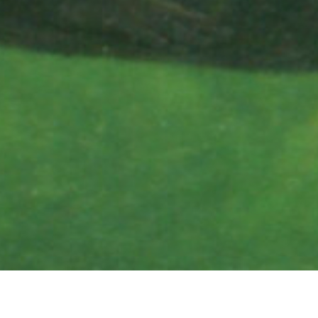
Nordseeschnäp
durch ger
Sohlabstürze
Wanderung ge
werde