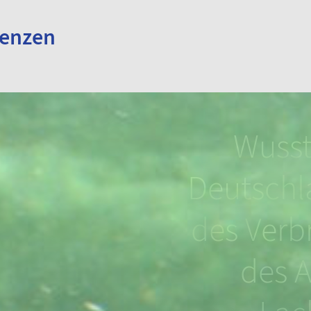
renzen
hon, dass
Wussten Sie, dass Stör
Wusst
en und
schon zusammen mit
Deutschla
genetisch
den Dinosauriern geleb
des Verb
nd?
haben?
des A