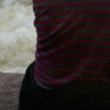
Wussten
alle
Wanderf
, dass
auf di