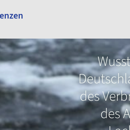
renzen
hon, dass
Wussten Sie, dass Stör
Wusst
en und
schon zusammen mit
Deutschla
genetisch
den Dinosauriern geleb
des Verb
nd?
haben?
des A