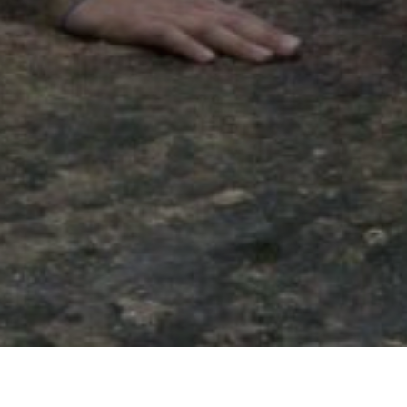
Nordseeschnäp
durch ger
Sohlabstürze
Wanderung ge
werde