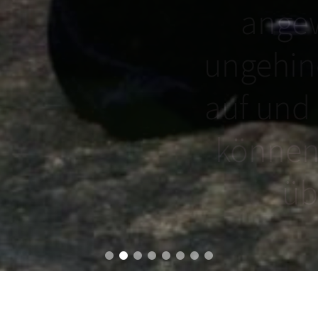
el schon
angew
inge
ungehind
 an der
auf und
hindert
können 
n?
üb