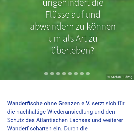
Nordseeschnäpel
ungehindert die
schon durch geringe
Flüsse auf und
Sohlabstürze an der
abwandern zu können
Wanderung gehindert
um als Art zu
werden?
überleben?
© Hans van Klinken
© Stefan Ludwig
Wanderfische ohne Grenzen e.V.
setzt sich für
die nachhaltige Wiederansiedlung und den
Schutz des Atlantischen Lachses und weiterer
Wanderfischarten ein. Durch die