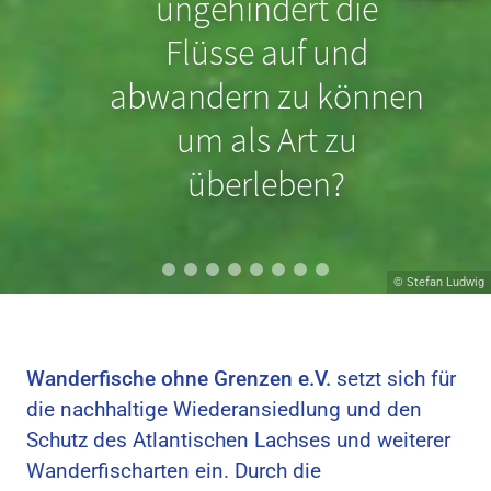
Nordseeschnäpel
ungehindert die
schon durch geringe
Flüsse auf und
Sohlabstürze an der
abwandern zu können
Wanderung gehindert
um als Art zu
werden?
überleben?
© Hans van Klinken
© Stefan Ludwig
Wanderfische ohne Grenzen e.V.
setzt sich für
die nachhaltige Wiederansiedlung und den
Schutz des Atlantischen Lachses und weiterer
Wanderfischarten ein. Durch die