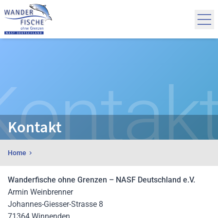
Zum Inhalt springen
Anmelden
Kontak
Kontakt
Home
Wanderfische ohne Grenzen – NASF Deutschland e.V.
Armin Weinbrenner
Johannes-Giesser-Strasse 8
71364 Winnenden